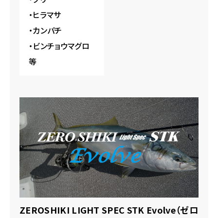
オフショアジギングの釣りは体力勝負と言われる
・ヒラマサ
がゆえに1日中使い続けることができる点で言え
・カンパチ
ばロッド本体の軽さやジグを操作する操作性。
・ビンチョウマグロ
操作する上で様々なジグに対応する柔軟性は絶
等
対的条件となる。
そこで今回そのロッドを形にすべくテストを重ね
た地が今やヒラマサジギングの聖地と言われる平
戸沖、五島列島をはじめ青物ジギングで盛り上が
りをみせる三重県鳥羽エリア・北海道エリアなど
の様々なジギングシーンでテストを重ねた。
今回はこのエリアに通い詰めるアングラーに現場
でのテストを最優先にリアルな釣りの中で何が必
要で何が不要かを追求し形にしていった。
そして、完成したこの竿は、限りなく「これさえあれ
ZEROSHIKI LIGHT SPEC STK Evolve（ゼロ