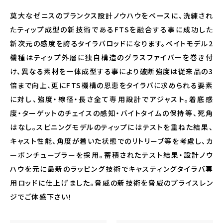
莫大なゼニスのブランクス設計ノウハウをベースに、洗練され
たティップ成型の新技術であるFTSを融合する事に成功した
新次元の感度を誇るタイラバロッドになります。ベイトモデル2
機種はティップ外層に独自構造のグラスファイバーを巻き付
け、異なる素材を一体成型する事により破断強度は従来品の3
倍まで向上、更にFTS機構の恩恵をタイラバに求められる要素
に対し、強度・線径・長さ全て専用設計でアジャスト。着底感
度・ターゲットのチェイスの感知・バイトタイムの保持等、死角
はなし。スピニングモデルのティップにはテストを重ねた結果、
キャスト性能、角度が着いた状態でのリトリーブ等を考慮し、カ
ーボンチューブラーを採用。蓄積されたテスト結果・設計ノウ
ハウを元に最新のラッピング技術でキャスティングタイラバ専
用ロッドに仕上げました。脅威の新技術を脅威のプライスレン
ジでご体感下さい！