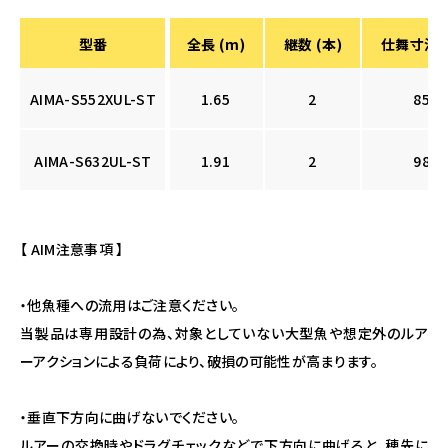
型番
全長 (m)
継数 (本)
仕舞寸法 (
AIMA-S552XUL-ST
1.65
2
85.3
AIMA-S632UL-ST
1.91
2
98.3
【 AIM注意事項 】
・他魚種への流用はご注意ください。
当製品は専用設計の為、対象としていない大型魚や想定外のルア
ーアクションによる負荷により、破損の可能性が高まります。
・垂直下方向に曲げないでください。
ルアーの交換時やドラグチェックなどで下方向に曲げると、穂先に